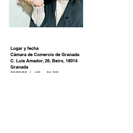
Lugar y fecha
Cámara de Comercio de Granada
C. Luis Amador, 26, Beiro, 18014
Granada
06/03/26 de 10h a 21.30h
07/03/26 de 10h a 14
h
Acceso l
ibre a la exposicion de
perfumería
Acceso libre a las conferencias
hasta completar aforo
Registrate
aqui