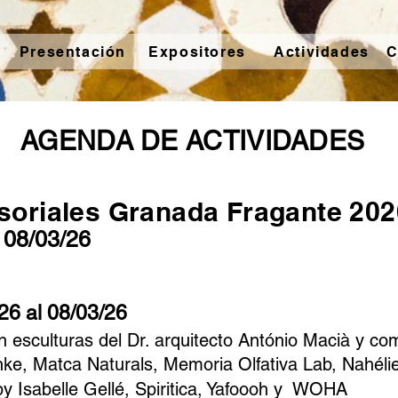
Presentación
Expositores
Actividades
C
AGENDA DE ACTIVIDADES
soriales Granada Fragante 202
 08/03/26
26 al 08/03/26
n esculturas del Dr. arquitecto António Macià y co
nke, Matca Naturals, Memoria Olfativa Lab, Nahél
by Isabelle Gellé, Spiritica, Yafoooh y WOHA